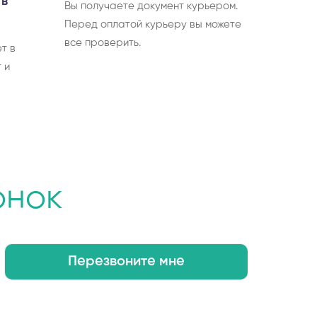
 в
Вы получаете документ курьером.
Перед оплатой курьеру вы можете
все проверить.
т в
 и
онок
Перезвоните мне