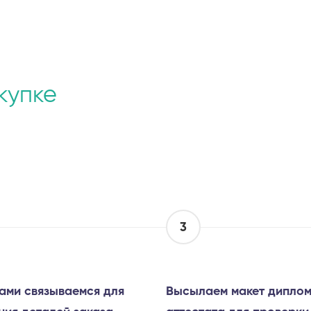
купке
3
ами связываемся для
Высылаем макет диплом