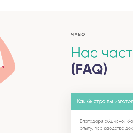
ЧАВО
Нас час
(FAQ)
Как быстро вы изгото
Благодаря обширной ба
опыту, производство док