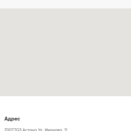
Адрес
Z00T7G3 Астана Ул, Иманова, 11